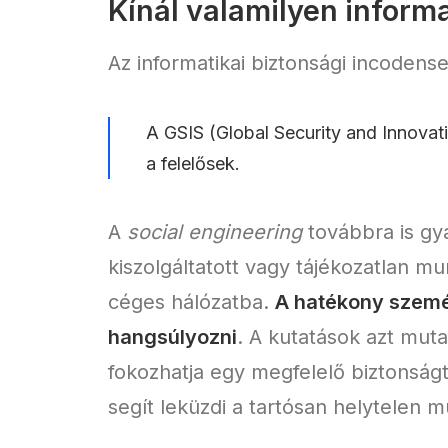
Kínál valamilyen inform
Az informatikai biztonsági incodens
A GSIS (Global Security and Innovat
a felelősek.
A
social engineering
továbbra is gya
kiszolgáltatott vagy tájékozatlan m
céges hálózatba.
A hatékony személ
hangsúlyozni
. A kutatások azt mut
fokozhatja egy megfelelő biztonságtu
segít leküzdi a tartósan helytelen m