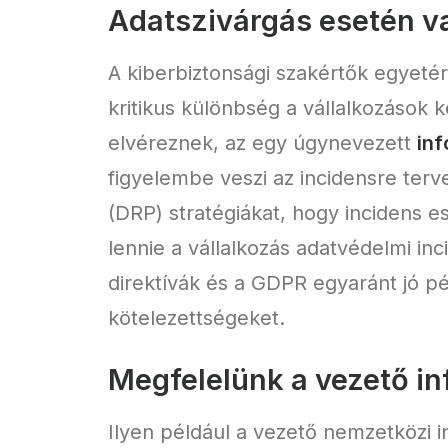
Adatszivárgás esetén v
A kiberbiztonsági szakértők egyeté
kritikus különbség a vállalkozások k
elvéreznek, az egy úgynevezett
inf
figyelembe veszi az incidensre terve
(DRP) stratégiákat, hogy incidens e
lennie a vállalkozás adatvédelmi in
direktívák és a GDPR egyaránt jó pél
kötelezettségeket.
Megfelelünk a vezető i
Ilyen például a vezető nemzetközi 