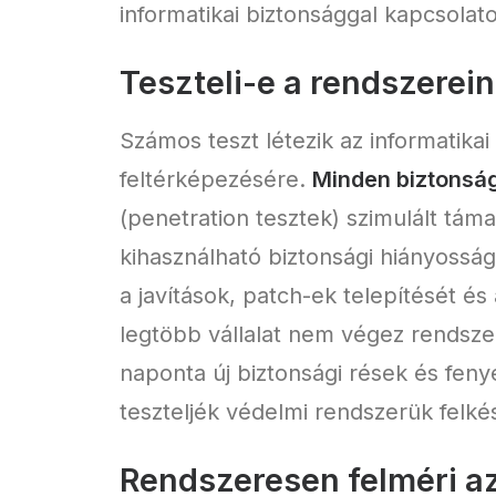
informatikai biztonsággal kapcsolat
Teszteli-e a rendszerein
Számos teszt létezik az informatik
feltérképezésére.
Minden biztonság
(penetration tesztek) szimulált tám
kihasználható biztonsági hiányosság
a javítások, patch-ek telepítését 
legtöbb vállalat nem végez rendszer
naponta új biztonsági rések és feny
teszteljék védelmi rendszerük felké
Rendszeresen felméri az