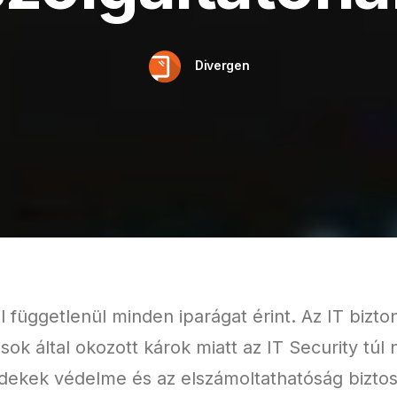
Divergen
ől függetlenül minden iparágat érint. Az IT bizt
sok által okozott károk miatt az IT Security túl
 érdekek védelme és az elszámoltathatóság bizt