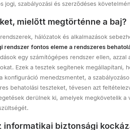
os jogi, szabályozási és szerződéses követelmé
ket, mielőtt megtörténne a baj?
ai rendszerek, hálózatok és alkalmazások sebez
i rendszer fontos eleme a rendszeres behatolá
adások egy számítógépes rendszer ellen, azzal 
okat. Ezek a tesztek segítenek megállapítani, ho
és a konfiguráció menedzsmentet, a szabályozás
es behatolási teszteket, tévesen azt feltétele
egetések derülnek ki, amelyek megkövetelik a v
szültségét.
 informatikai biztonsági kocká