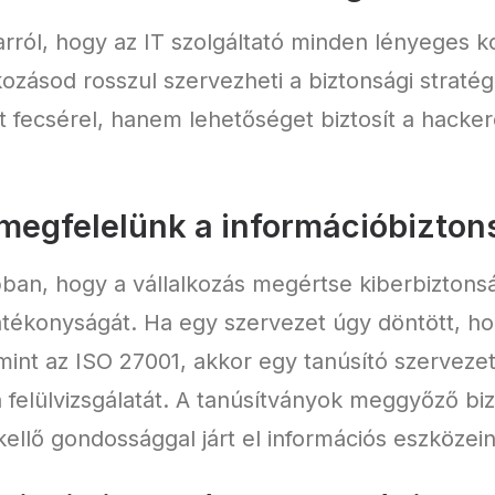
rról, hogy az IT szolgáltató minden lényeges k
ozásod rosszul szervezheti a biztonsági stratégi
 fecsérel, hanem lehetőséget biztosít a hacker
 megfelelünk a információbizto
bban, hogy a vállalkozás megértse kiberbiztons
atékonyságát. Ha egy szervezet úgy döntött, h
int az ISO 27001, akkor egy tanúsító szervezet
n felülvizsgálatát. A tanúsítványok meggyőző biz
kellő gondossággal járt el információs eszköze