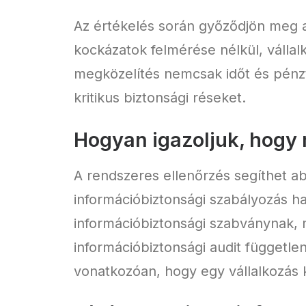
Az értékelés során győződjön meg a
kockázatok felmérése nélkül, vállalk
megközelítés nemcsak időt és pénzt
kritikus biztonsági réseket.
Hogyan igazoljuk, hogy
A rendszeres ellenőrzés segíthet a
információbiztonsági szabályozás h
információbiztonsági szabványnak, m
információbiztonsági audit függetle
vonatkozóan, hogy egy vállalkozás 