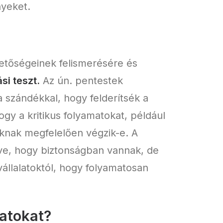
nyeket.
hetőségeinek felismerésére és
si teszt.
Az ún. pentestek
a szándékkal, hogy felderítsék a
gy a kritikus folyamatokat, például
oknak megfelelően végzik-e. A
zve, hogy biztonságban vannak, de
állalatoktól, hogy folyamatosan
zatokat?