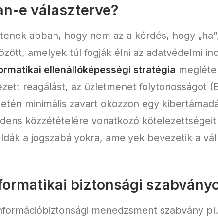
an-e választerve?
rtenek abban, hogy nem az a kérdés, hogy „ha”
özött, amelyek túl fogják élni az adatvédelmi in
ormatikai ellenállóképességi stratégia
megléte 
zett reagálást, az üzletmenet folytonosságot (BC
setén minimális zavart okozzon egy kibertámadás
cidens közzétételére vonatkozó kötelezettségeit
dák a jogszabályokra, amelyek bevezetik a válla
nformatikai biztonsági szabvány
információbiztonsági menedzsment szabvány pl.