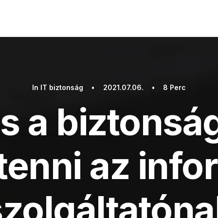
In
IT biztonság
•
2021.07.06.
•
8 Perc
s a biztonság
l tenni az info
szolgáltatóna