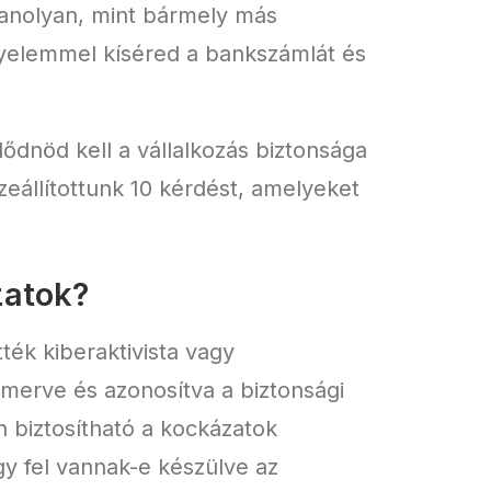
yanolyan, mint bármely más
figyelemmel kíséred a bankszámlát és
lődnöd kell a vállalkozás biztonsága
zeállítottunk 10 kérdést, amelyeket
zatok?
ték kiberaktivista vagy
smerve és azonosítva a biztonsági
n biztosítható a kockázatok
gy fel vannak-e készülve az