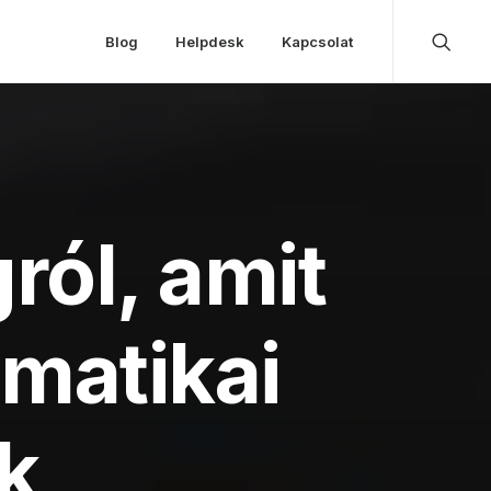
Blog
Helpdesk
Kapcsolat
ról, amit
rmatikai
k