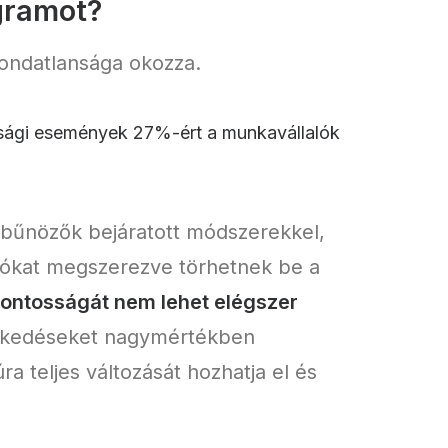
gramot?
gondatlansága okozza.
tonsági események 27%-ért a munkavállalók
s bűnözők bejáratott módszerekkel,
ációkat megszerezve törhetnek be a
fontosságát nem lehet elégszer
tézkedéseket nagymértékben
a teljes változását hozhatja el és