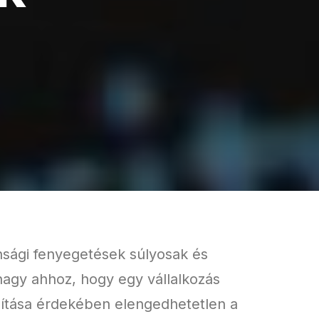
onsági fenyegetések súlyosak és
 nagy ahhoz, hogy egy vállalkozás
osítása érdekében elengedhetetlen a