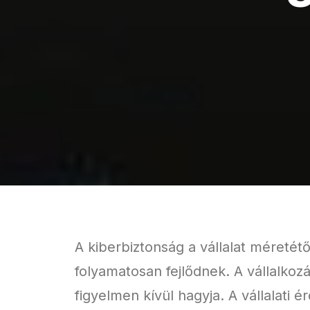
A kiberbiztonság a vállalat méretét
folyamatosan fejlődnek. A vállalkozá
figyelmen kívül hagyja. A vállalati