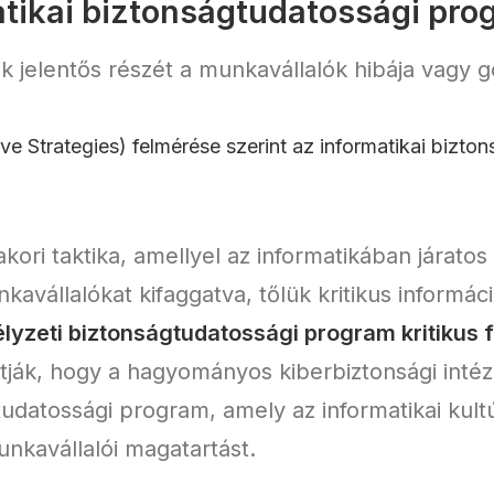
atikai biztonságtudatossági pro
ek jelentős részét a munkavállalók hibája vagy 
ive Strategies) felmérése szerint az informatikai biz
kori taktika, amellyel az informatikában járato
unkavállalókat kifaggatva, tőlük kritikus inform
yzeti biztonságtudatossági program kritikus 
atják, hogy a hagyományos kiberbiztonsági in
datossági program, amely az informatikai kultúr
unkavállalói magatartást.