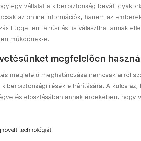
ogy egy vállalat a kiberbiztonság bevált gyakorl
mcsak az online információk, hanem az emberek
ás független tanúsítást is választhat annak ell
lően működnek-e.
gvetésünket megfelelően használ
vetés megfelelő meghatározása nemcsak arról s
kiberbiztonsági rések elhárítására. A kulcs az,
égvetés elosztásában annak érdekében, hogy val
növelt technológiát.