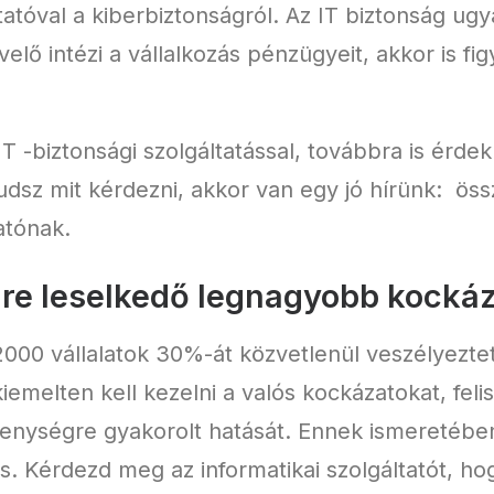
atóval a kiberbiztonságról. Az IT biztonság ug
velő intézi a vállalkozás pénzügyeit, akkor is 
T -biztonsági szolgáltatással, továbbra is érdek
udsz mit kérdezni, akkor van egy jó hírünk: öss
tatónak.
gre leselkedő legnagyobb kocká
2000 vállalatok 30%-át közvetlenül veszélyeztet
emelten kell kezelni a valós kockázatokat, feli
enységre gyakorolt ​​hatását. Ennek ismeretébe
. Kérdezd meg az informatikai szolgáltatót, ho