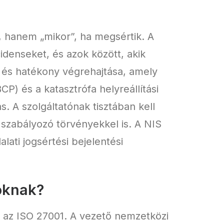
, hanem „mikor”, ha megsértik. A
cidenseket, és azok között, akik
és hatékony végrehajtása, amely
P) és a katasztrófa helyreállítási
. A szolgáltatónak tisztában kell
 szabályozó törvényekkel is. A NIS
lati jogsértési bejelentési
oknak?
 az ISO 27001. A vezető nemzetközi