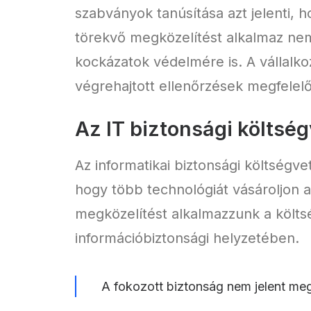
szabványok tanúsítása azt jelenti, h
törekvő megközelítést alkalmaz ne
kockázatok védelmére is. A vállalkoz
végrehajtott ellenőrzések megfele
Az IT biztonsági költsé
Az informatikai biztonsági költség
hogy több technológiát vásároljon a 
megközelítést alkalmazzunk a költs
információbiztonsági helyzetében.
A fokozott biztonság nem jelent meg