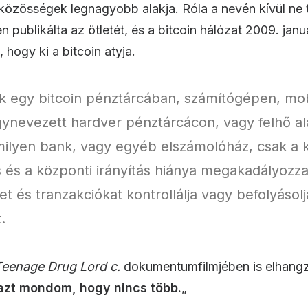
 közösségek legnagyobb alakja. Róla a nevén kívül ne 
én publikálta az ötletét, és a bitcoin hálózat 2009. ja
 hogy ki a bitcoin atyja.
k egy bitcoin pénztárcában, számítógépen, mobi
úgynevezett hardver pénztárcácon, vagy felhő al
yen bank, vagy egyéb elszámolóház, csak a kül
s és a központi irányítás hiánya megakadályoz
és tranzakciókat kontrollálja vagy befolyásolja
.
Teenage Drug Lord c.
dokumentumfilmjében is elhangz
azt mondom, hogy nincs több.
„