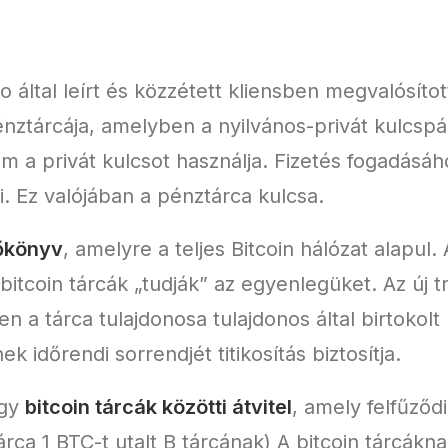
 által leírt és közzétett kliensben megvalósított
nztárcája, amelyben a nyilvános-privát kulcspá
am a privát kulcsot használja. Fizetés fogadásá
i. Ez valójában a pénztárca kulcsa.
őkönyv
, amelyre a teljes Bitcoin hálózat alapul.
 bitcoin tárcák „tudják” az egyenlegüket. Az új 
n a tárca tulajdonosa tulajdonos által birtokolt
 időrendi sorrendjét titikosítás biztosítja.
egy
bitcoin tárcák közötti átvitel
, amely felfűződ
rca 1 BTC-t utalt B tárcának) A bitcoin tárcákn