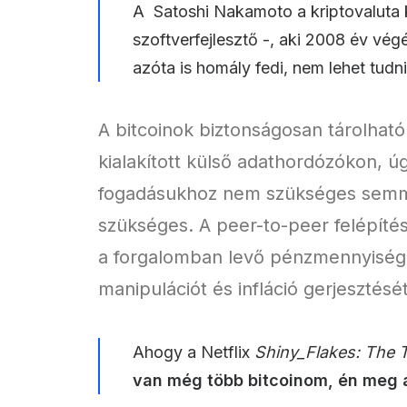
A
Satoshi Nakamoto
a kriptovaluta
szoftverfejlesztő -, aki 2008 év vég
azóta is homály fedi, nem lehet tudni,
A bitcoinok biztonságosan tárolható
kialakított külső adathordózókon, 
fogadásukhoz nem szükséges semmil
szükséges. A peer-to-peer felépíté
a forgalomban levő pénzmennyiséget 
manipulációt és infláció gerjesztését
Ahogy a Netflix
Shiny_Flakes: The 
van még több bitcoinom, én meg 