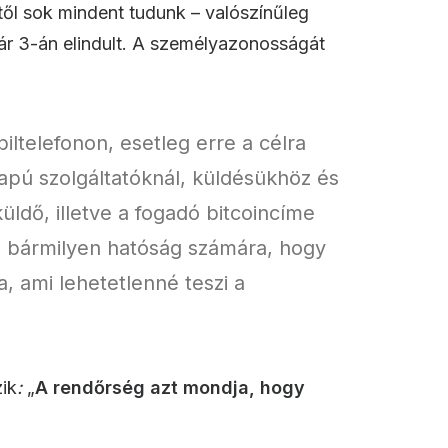
től sok mindent tudunk – valószínűleg
nuár 3-án elindult. A személyazonosságát
ltelefonon, esetleg erre a célra
apú szolgáltatóknál, küldésükhöz és
dő, illetve a fogadó bitcoincíme
za bármilyen hatóság számára, hogy
, ami lehetetlenné teszi a
ik
:
„
A rendőrség azt mondja, hogy