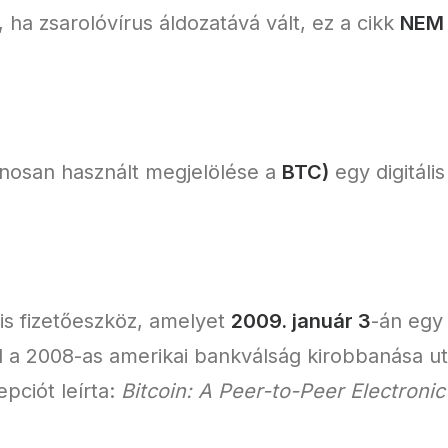
 ha zsarolóvírus áldozatává vált, ez a cikk
NEM
lánosan használt megjelölése a
BTC)
egy digitáli
lis fizetőeszköz, amelyet
2009. január 3
-án egy
l a 2008-as amerikai bankválság kirobbanása u
pciót leírta:
Bitcoin: A Peer-to-Peer Electroni