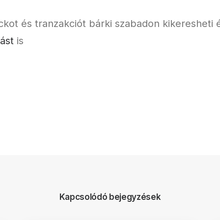
lockot és tranzakciót bárki szabadon kikereshet
ást
is
Kapcsolódó bejegyzések