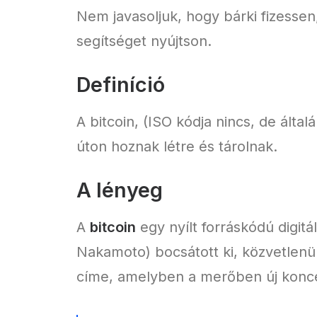
Nem javasoljuk, hogy bárki fizessen,
segítséget nyújtson.
Definíció
A bitcoin, (ISO kódja nincs, de álta
úton hoznak létre és tárolnak.
A lényeg
A
bitcoin
egy nyílt forráskódú digitá
Nakamoto) bocsátott ki, közvetlenü
címe, amelyben a merőben új konce