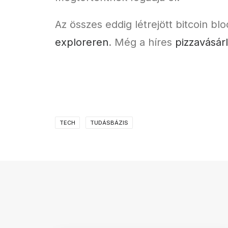
Az összes eddig létrejött bitcoin b
exploreren
. Még a híres
pizzavásárl
TECH
TUDÁSBÁZIS