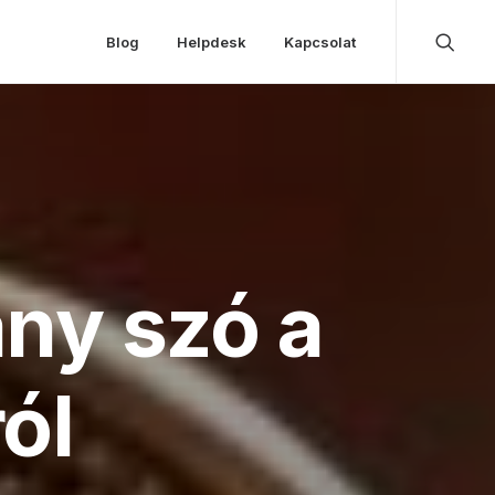
Blog
Helpdesk
Kapcsolat
ány szó a
ól