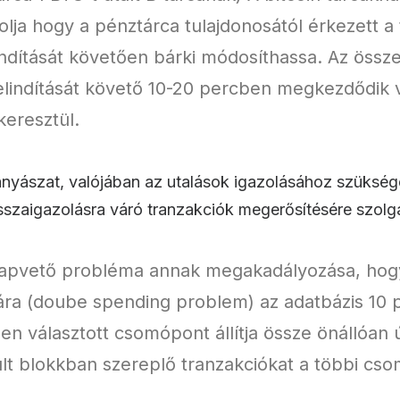
zolja hogy a pénztárca tulajdonosától érkezett a
indítását követően bárki módosíthassa. Az összes
 elindítását követő 10-20 percben megkezdődik v
eresztül.
bányászat, valójában az utalások igazolásához szüksé
isszaigazolásra váró tranzakciók megerősítésére szolgá
lapvető probléma annak megakadályozása, hogy 
ára (doube spending problem) az adatbázis 10 
űen választott csomópont állítja össze önállóa
rült blokkban szereplő tranzakciókat a többi c