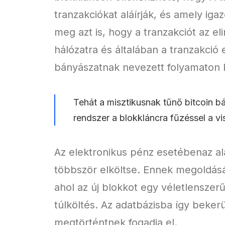
tranzakciókat aláírják, és amely iga
meg azt is, hogy a tranzakciót az el
hálózatra és általában a tranzakció
bányászatnak nevezett folyamaton k
Tehát a misztikusnak tűnő bitcoin 
rendszer a blokkláncra fűzéssel a v
Az elektronikus pénz esetébenaz a
többször elköltse. Ennek megoldás
ahol az új blokkot egy véletlenszer
túlköltés. Az adatbázisba így beke
megtörténtnek fogadja el.