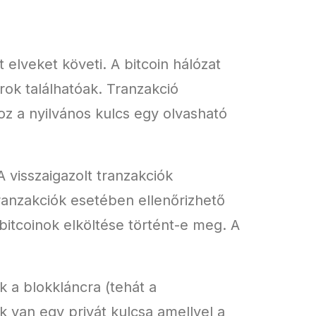
 elveket követi. A bitcoin hálózat
rok találhatóak. Tranzakció
hoz a nyilvános kulcs egy olvasható
 A visszaigazolt tranzakciók
tranzakciók esetében ellenőrizhető
 bitcoinok elköltése történt-e meg. A
ik a blokkláncra (tehát a
ak van egy privát kulcsa amellyel a