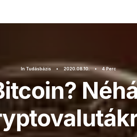
In
Tudásbázis
•
2020.08.10.
•
4 Perc
Bitcoin? Néh
ryptovalutákr