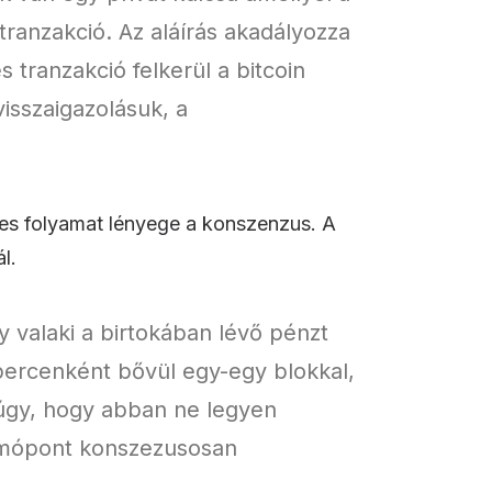
 tranzakció. Az aláírás akadályozza
 tranzakció felkerül a bitcoin
isszaigazolásuk, a
ges folyamat lényege a konszenzus. A
l.
valaki a birtokában lévő pénzt
percenként bővül egy-egy blokkal,
n úgy, hogy abban ne legyen
somópont konszezusosan